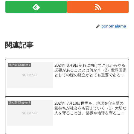
ponomalama
関連記事
2024年8月9日それに向けてこれからやる
第七章 Chapter-7
必要があることとは何か？（2）世界国家
としての礎の確立がとても重要であると
思います。世界代表者会議、世界中央政
府および国際統一基準での裁判のような
体制を、一つひとつ確立させていくこと
が望ましいと思い...
2024年7月18日世界を、地球を守る愛の
第七章 Chapter-7
気持ちが社会をも変えていく（1）大切な
人を守ることは、世界や地球を守ること
に繋がり、この愛の気持ちが、世の中を
正しく望ましい方向に導いてくれると私
は思います。『大切な人を守るという行
為そのものが、究...