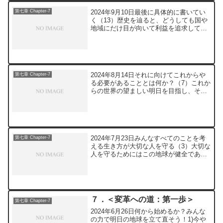
2024年9月10日最後に具体的に書いてい
第七章 Chapter-7
く（13）歴史を辿ると、どうしても国や
地域にだけ目が向いて利益を追求してき
たと思われます。ただ、「今」を冷静に
見れば、どうしなければならないかは明
白のように思います。私たちが行わなけ
ればならないこと...
2024年8月14日それに向けてこれからや
第七章 Chapter-7
る必要があることとは何か？（7）これか
らの世界の望ましい明日を目指し、それ
ぞれの地域の特性を考慮した具体的な施
策が必要と思います。こうした対策を世
界で纏まって取り決めていくことが、と
ても大切であると...
2024年7月23日みんなすべてのことを考
第七章 Chapter-7
える生き方が大切な人を守る（3）大切な
人を守るためにはこの地球が健全である
必要がありますが、その逆も然りで、地
球上のみんなすべてを守っていくこと
が、大切な人を守っていくことになると
私は確信しています...
７．＜変革への道：第一歩＞
第七章 Chapter-7
2024年6月26日何から始めるか？みんな
の力で明日の地球を立て直そう！1)今や