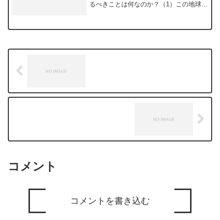
るべきことは何なのか？（1）この地球
を、安全で安心できる美しい星に、近づ
けることであると思います。そのため
に、現状のリスクを人々に理解してもら
い、一緒になって、...
コメント
コメントを書き込む