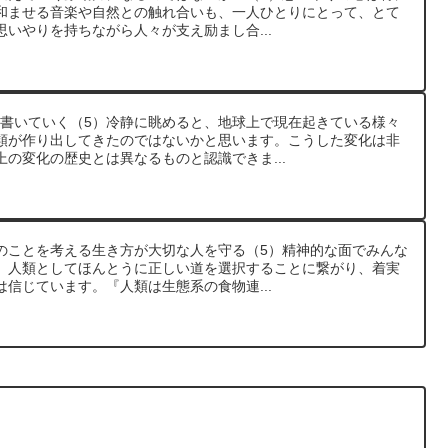
和ませる音楽や自然との触れ合いも、一人ひとりにとって、とて
いやりを持ちながら人々が支え励まし合...
的に書いていく（5）冷静に眺めると、地球上で現在起きている様々
類が作り出してきたのではないかと思います。こうした変化は非
の変化の歴史とは異なるものと認識できま...
べてのことを考える生き方が大切な人を守る（5）精神的な面でみんな
、人類としてほんとうに正しい道を選択することに繋がり、着実
信じています。『人類は生態系の食物連...